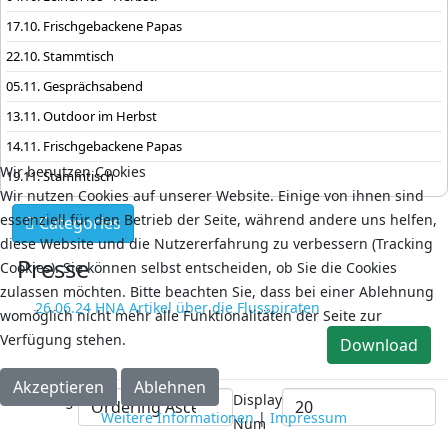
17.10. Frischgebackene Papas
22.10. Stammtisch
05.11. Gesprächsabend
13.11. Outdoor im Herbst
14.11. Frischgebackene Papas
Wir benutzen Cookies
19.11. Stammtisch
Wir nutzen Cookies auf unserer Website. Einige von ihnen sind
essenziell für den Betrieb der Seite, während andere uns helfen,
Categories
diese Website und die Nutzererfahrung zu verbessern (Tracking
Presse
Cookies). Sie können selbst entscheiden, ob Sie die Cookies
zulassen möchten. Bitte beachten Sie, dass bei einer Ablehnung
26.06.24 HNA Artikel über die Flusspiraten
womöglich nicht mehr alle Funktionalitäten der Seite zur
Verfügung stehen.
Download
Akzeptieren
Ablehnen
Ordering
Display
Weitere Informationen
|
Impressum
Num