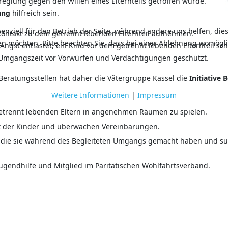
glung gegen den Willen eines Elternteils getroffen wurde.
ang
hilfreich sein.
senziell für den Betrieb der Seite, während andere uns helfen, di
 Kontakt zu dem getrennt lebenden Elternteil aufnehmen.
sen möchten. Bitte beachten Sie, dass bei einer Ablehnung womögli
 Angst entlastet, ein Kind vor dem getrennt lebenden Elternteil s
ie Umgangszeit vor Vorwürfen und Verdächtigungen geschützt.
ratungsstellen hat daher die Vätergruppe Kassel die
Initiative
Weitere Informationen
|
Impressum
 getrennt lebenden Eltern in angenehmen Räumen zu spielen.
it der Kinder und überwachen Vereinbarungen.
n, die sie während des Begleiteten Umgangs gemacht haben und s
 Jugendhilfe und Mitglied im Paritätischen Wohlfahrtsverband.