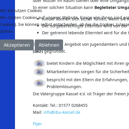
oder Mutter im Raum stehen oder eine Umgangsre
In einer solchen Situation kann
Begleiteter Umg
Wir benutzen Cookies
Wir nutzen Cookies auf unserer Website. Einige von ihnen sind es
Kinder können sich sicher fühlen, wenn sie
Cookies). Sie können selbst entscheiden, ob Sie die Cookies zulas
Der sorgeberechtigte Elternteil wird von der
stehen.
Der getrennt lebende Elternteil wird für d
Ergänzend zum Angebot von Jugendämtern und Be
Akzeptieren
Ablehnen
(IBU)
gegründet.
bietet Kindern die Möglichkeit mit ihren
Mitarbeiterinnen sorgen für die Sicherhe
bespricht mit den Eltern die Erfahrunge
Problemlösungen.
Die Vätergruppe Kassel e.V. ist Träger der freien
Kontakt: Tel.: 01577 0268455
Mail:
info@ibu-kassel.de
Flyer