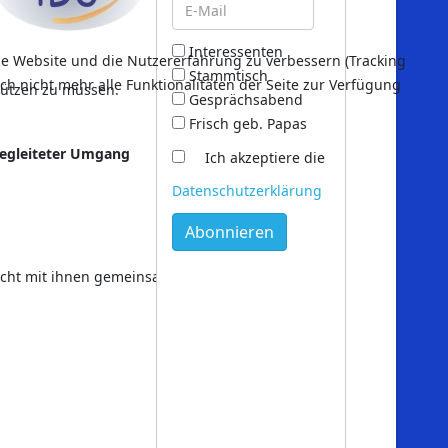
Interessenten
ese Website und die Nutzererfahrung zu verbessern (Tracking
Stammtisch
ch nicht mehr alle Funktionalitäten der Seite zur Verfügung
chützen zu müssen.
Gesprächsabend
Frisch geb. Papas
 Begleiteter Umgang
Ich akzeptiere die
Datenschutzerklärung
Abonnieren
ucht mit ihnen gemeinsam nach