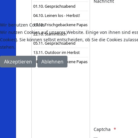
Nachricht
01.10. Gesprächsabend
04.10. Leinen los - Herbst!
Wir benutzen Cookies
17.10. Frischgebackene Papas
Wir nutzen Cookies auf unserer Website. Einige von ihnen sind es
22.10. Stammtisch
Cookies). Sie können selbst entscheiden, ob Sie die Cookies zulas
05.11. Gesprächsabend
stehen.
13.11. Outdoor im Herbst
Akzeptieren
Ablehnen
14.11. Frischgebackene Papas
Captcha