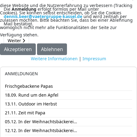
diese Website und die Nutzererfahrung zu verbessern (Tracking
Die
Anmeldung
erfolgt formlos per Mail unter
Cookies). Sie können selbst entscheiden, ob Sie die Cookies
dennis.beer@vaetergruppe-kassel.de
und wird zeitnah per
zulassen möchten. Bitte beachten Sie, dass bei einer Ablehnung
Mail bestätigt.
womöglich nicht mehr alle Funktionalitäten der Seite zur
Verfügung stehen.
Nächster Beitrag: 26.09. Frischgebackene Papas
Weiter
Akzeptieren
Ablehnen
Weitere Informationen
|
Impressum
ANMELDUNGEN
Frischgebackene Papas
18.09. Rund um den Apfel
13.11. Outdoor im Herbst
21.11. Zeit mit Papa
05.12. In der Weihnachtsbäckerei…
12.12. In der Weihnachtsbäckerei…