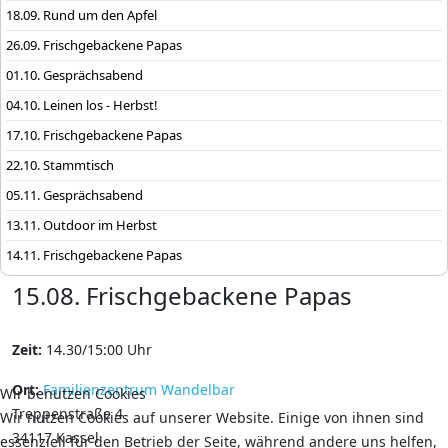
18.09. Rund um den Apfel
26.09. Frischgebackene Papas
01.10. Gesprächsabend
04.10. Leinen los - Herbst!
17.10. Frischgebackene Papas
22.10. Stammtisch
05.11. Gesprächsabend
13.11. Outdoor im Herbst
14.11. Frischgebackene Papas
15.08. Frischgebackene Papas
Zeit:
14.30/15:00 Uhr
Ort:
Familienzentrum Wandelbar
Wir benutzen Cookies
Treppenstraße 4
Wir nutzen Cookies auf unserer Website. Einige von ihnen sind
34117 Kassel
essenziell für den Betrieb der Seite, während andere uns helfen,