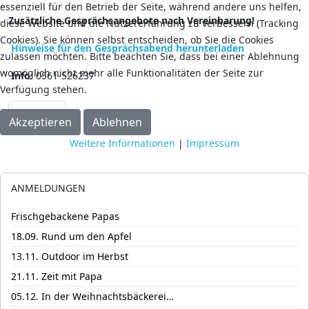
essenziell für den Betrieb der Seite, während andere uns helfen,
Zusätzliche Gesprächsangebote nach Vereinbarung!
diese Website und die Nutzererfahrung zu verbessern (Tracking
Cookies). Sie können selbst entscheiden, ob Sie die Cookies
Hinweise für den Gesprächsabend herunterladen
zulassen möchten. Bitte beachten Sie, dass bei einer Ablehnung
womöglich nicht mehr alle Funktionalitäten der Seite zur
Info:
0561-526237
Verfügung stehen.
Nächster Beitrag: 03.09. Gesprächsabend
Weiter
Akzeptieren
Ablehnen
Weitere Informationen
|
Impressum
ANMELDUNGEN
Frischgebackene Papas
18.09. Rund um den Apfel
13.11. Outdoor im Herbst
21.11. Zeit mit Papa
05.12. In der Weihnachtsbäckerei…