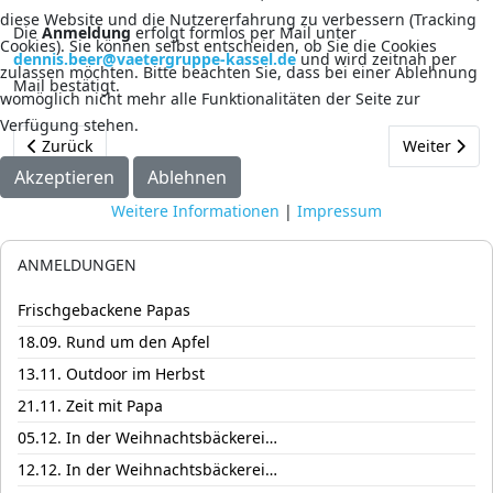
diese Website und die Nutzererfahrung zu verbessern (Tracking
Die
Anmeldung
erfolgt formlos per Mail unter
Cookies). Sie können selbst entscheiden, ob Sie die Cookies
dennis.beer@vaetergruppe-kassel.de
und wird zeitnah per
zulassen möchten. Bitte beachten Sie, dass bei einer Ablehnung
Mail bestätigt.
womöglich nicht mehr alle Funktionalitäten der Seite zur
Verfügung stehen.
Vorheriger Beitrag: 26.09. Frischgebackene Papas
Nächster Be
Zurück
Weiter
Akzeptieren
Ablehnen
Weitere Informationen
|
Impressum
ANMELDUNGEN
Frischgebackene Papas
18.09. Rund um den Apfel
13.11. Outdoor im Herbst
21.11. Zeit mit Papa
05.12. In der Weihnachtsbäckerei…
12.12. In der Weihnachtsbäckerei…