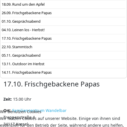
18.09. Rund um den Apfel
26.09. Frischgebackene Papas
01.10. Gesprächsabend
04.10. Leinen los - Herbst!
17.10. Frischgebackene Papas
22.10. Stammtisch
05.11. Gesprächsabend
13.11. Outdoor im Herbst
14.11. Frischgebackene Papas
17.10. Frischgebackene Papas
Zeit:
15.00 Uhr
Ort:
Familienzentrum Wandelbar
Wir benutzen Cookies
Treppenstraße 4
Wir nutzen Cookies auf unserer Website. Einige von ihnen sind
34117 Kassel
essenziell für den Betrieb der Seite, während andere uns helfen,