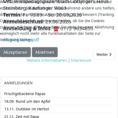
Ort
: Waldpädagogikzentrum Göttingen,
Haus
Wir nutzen Cookies auf unserer Website. Einige von ihnen sind
Steinberg, Kaufunger Wald
essenziell für den Betrieb der Seite, während andere uns helfen,
Termin
: Fr. 18.09. - So. 20.09.2026
diese Website und die Nutzererfahrung zu verbessern (Tracking
Cookies). Sie können selbst entscheiden, ob Sie die Cookies
Anmeldeschluss
: 29.06.2026
zulassen möchten. Bitte beachten Sie, dass bei einer Ablehnung
Anmeldung & Infos
:
☎
0172 9634855
womöglich nicht mehr alle Funktionalitäten der Seite zur
Anmeldung.pdf
Verfügung stehen.
Akzeptieren
Ablehnen
Vorheriger Beitrag: 08.08. Meine erste Übernachtung mit Papa
Nächster Bei
Zurück
Weiter
Weitere Informationen
|
Impressum
ANMELDUNGEN
Frischgebackene Papas
18.09. Rund um den Apfel
13.11. Outdoor im Herbst
21.11. Zeit mit Papa